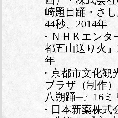
画）・株式会社
崎題目踊・さし
44秒、2014年
・ＮＨＫエンタ
都五山送り火』D
年
・京都市文化観
プラザ（制作）
八朔踊─』16ミ
・日本新薬株式