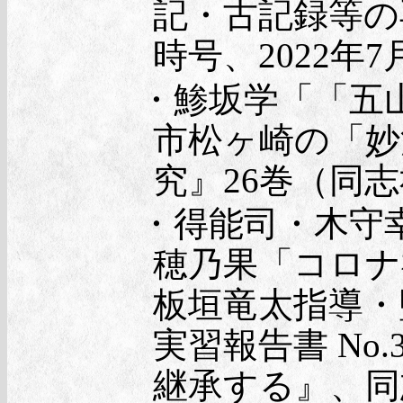
記・古記録等の
時号、2022年7
・鯵坂学「「五
市松ヶ崎の「妙
究』26巻（同志
・得能司・木守
穂乃果「コロナ
板垣竜太指導・
実習報告書 No
継承する』、同