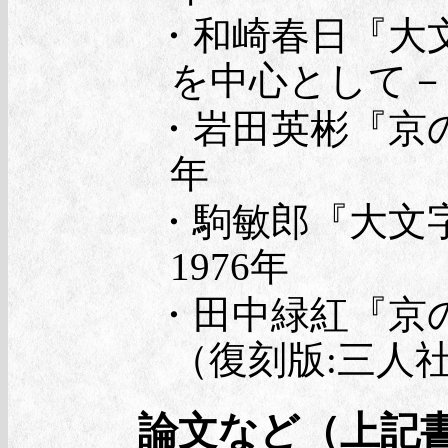
・和崎春日『大
を中心として－
・岩田英彬『京の
年
・駒敏郎『大文字
1976年
・田中緑紅『京の
（復刻版:三人社
論文など（上記