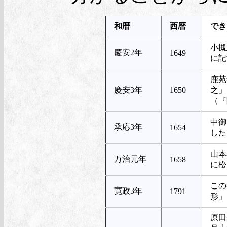
和暦
西暦
でき
小槻
慶安2年
1649
に記
鹿苑
慶安3年
1650
之」
（『
中御
承応3年
1654
した
山本
万治元年
1658
に松
この
寛政3年
1791
形」
原田