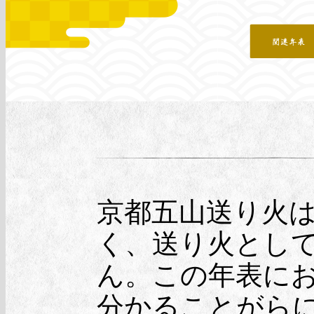
京都五山送り火
く、送り火とし
ん。この年表に
分かることがら