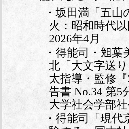
・坂田満「五山の
火：昭和時代以
2026年4月
・得能司・𣆶
北「大文字送り
太指導・監修『
告書 No.34
大学社会学部社会
・得能司「現代