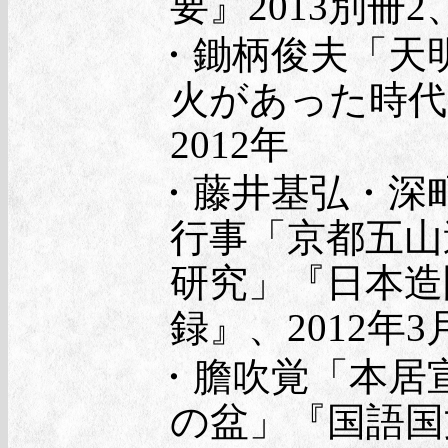
要』2013別冊2、
・鋤柄俊夫「天
火があった時代
2012年
・藤井基弘・深
行事「京都五山
研究」『日本造
録』、2012年3
・膽吹覚「本居
の盆」『国語国文