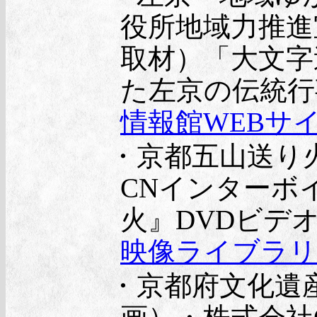
役所地域力推進
取材）「大文字
た左京の伝統行事
情報館WEBサ
・京都五山送り
CNインターボ
火』DVDビデオ
映像ライブラリ
・京都府文化遺