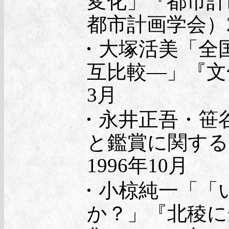
変化」『都市計
都市計画学会）2
・大塚活美「全
互比較―」『文化
3月
・永井正吾・笹
と鑑賞に関する
1996年10月
・小椋純一「「
か？」『北稜に