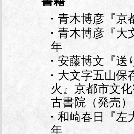
書籍
・青木博彦『京都
・青木博彦『大文
年
・安藤博文『送り火
・大文字五山保
火』京都市文化
古書院（発売）、
・和崎春日『左大
年