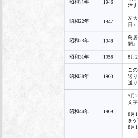
昭和21年
1946
活す
左大
昭和22年
1947
日）
鳥居
昭和23年
1948
聞』
昭和31年
1956
8月
この
昭和38年
1963
送り
送り
5月
文字
昭和44年
1969
8月
をゲ
8月