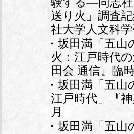
験する―同志社
送り火」調査記
社大学人文科学研
・坂田満「五山の
火：江戸時代の
田会 通信』臨時
・坂田満「五山
江戸時代」『神輿
月
・坂田満「五山