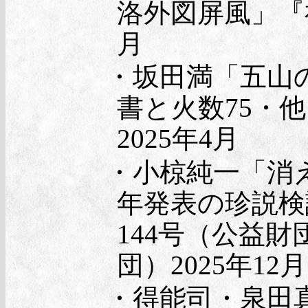
洛外図屏風」『神
月
・坂田満「五山
書と火数75・
2025年4月
・小椋純一「消え
年発表の珍説検
144号（公益
団）2025年12月
・得能司・泉田