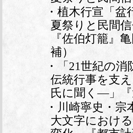
・植木行宣「盆
夏祭りと民間信
『佐伯灯籠』亀
補）
・「21世紀の消
伝統行事を支え
氏に聞く―」『近
・川崎寧史・宗
大文字における