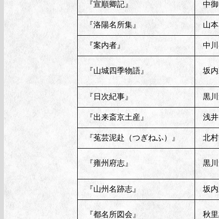
『宣順卿記』
中御
『洛陽名所集』
山本
『案内者』
中川
『山城四季物語』
坂内
『日次紀事』
黒川
『出来斎京土産』
浅井
『菟芸泥赴（つぎねふ）』
北村
『雍州府志』
黒川
『山州名跡志』
坂内
『都名所図会』
秋里