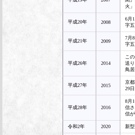
火」
6月
平成20年
2008
字五
7月
平成21年
2009
字五
この
平成26年
2014
送り
鳥居
京都
平成27年
2015
29
8月
平成28年
2016
信さ
信が
令和2年
2020
新型