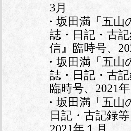
3月
・坂田満「五山の
誌・日記・古記
信』臨時号、20
・坂田満「五山
誌・日記・古記
臨時号、2021
・坂田満「五山
日記・古記録等
2021年１月