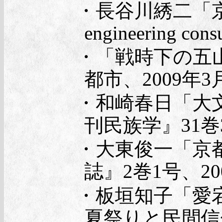
・長谷川綉二「京
engineering co
・「戦時下の五
都市、2009年3
・和崎春日「大
刊民族学』31巻3
・大東俊一「京
誌』2巻1号、20
・板垣知子「愛
夏祭りと民間信