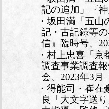
記の追加」『神輿
・坂田満「五山の
記・古記録等の
信』臨時号、20
・村上忠喜「京
調査事業調査報
会、2023年3月
・得能司・崔在
良「大文字送り