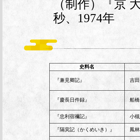
（制作）『京 大
秒、1974年
史料名
『兼見卿記』
吉田
『慶長日件録』
船橋
『忠利宿禰記』
小槻
『隔蓂記（かくめいき）』
鳳林