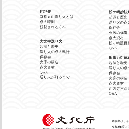
HOME
松ケ崎妙法
京都五山送り火とは
起源と歴史
点火時刻
送り火の点
観覧される方へ
保存会
火床の構造
点火資材
大文字送り火
松ヶ崎題目
起源と歴史
Q&A
送り火の点火執行
保存会
船形万灯籠
火床の構造
起源と歴史
点火資材
送り火の点
Q&A
保存会
送り火が灯るまで
火床の構造
点火資材
西方寺六斎
Q&A
本事業は，令
令和3年度に