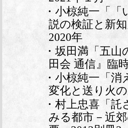
・小椋純一「「い
説の検証と新知
2020年
・坂田満「五山の
田会 通信』臨時
・小椋純一「消
変化と送り火の歴
・村上忠喜「託
みる都市－近郊