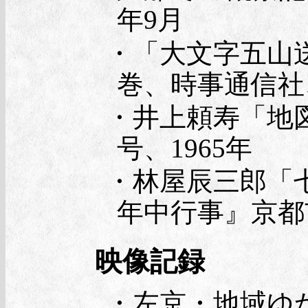
年9月
・「大文字五山
巻、時事通信社、
・井上頼寿「地
号、1965年
・林屋辰三郎「
年中行事』京都市
映像記録
・左京・地域ゆ