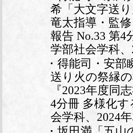
希「大文字送り
竜太指導・監修
報告 No.33
学部社会学科、2
・得能司・安部
送り火の祭縁の
『2023年度同
4分冊 多様化
会学科、2024年
・坂田満「五山の