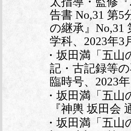
太指導・監修『
告書 No,31
の継承』No,3
学科、2023年3
・坂田満「五山の
記・古記録等の
臨時号、2023年
・坂田満「五山
『神輿 坂田会 
・坂田満「五山の