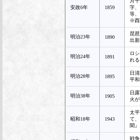
月十
安政6年
1859
字、
等
※酉
琵琶
明治23年
1890
出新
ロシ
明治24年
1891
れる
日清
明治28年
1895
平和
日露
明治38年
1905
火が
太平
昭和18年
1943
て、
聞』
戦争