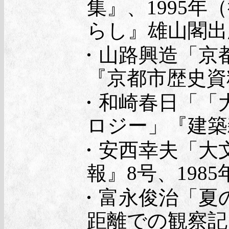
集』、1995
らし』雄山閣出
・山路興造「京
『京都市歴史資料
・和崎春日「「
ロジー」『建築雑誌
・安西幸夫「大
報』8号、1985
・富永俊治「夏
距離での観察記」