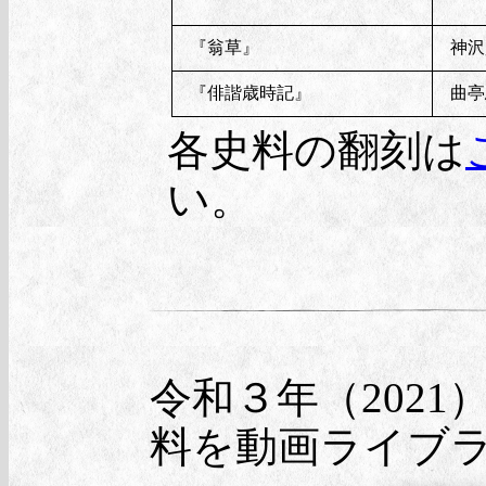
『翁草』
神沢
『俳諧歳時記』
曲亭
各史料の翻刻は
い。
令和３年（202
料を動画ライブ